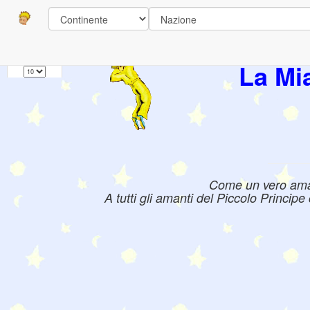
Pagine
1
Libri:
La Mi
Come un vero amant
A tutti gli amanti del Piccolo Princip