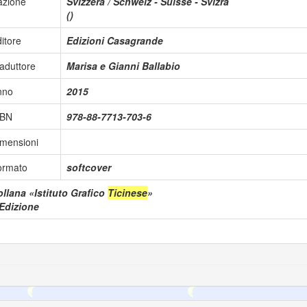
azione
Svizzera / Schweiz - Suisse - Svizra
()
itore
Edizioni Casagrande
aduttore
Marisa e Gianni Ballabio
nno
2015
SBN
978-88-7713-703-6
mensioni
ormato
softcover
llana «Istituto Grafico
Ticinese
»
 Edizione