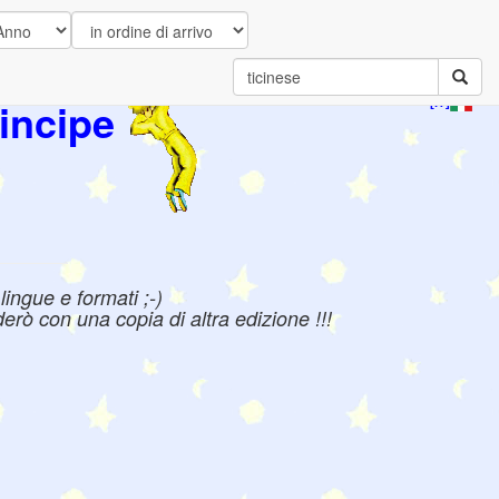
incipe
[IT]
ingue e formati ;-)
erò con una copia di altra edizione !!!