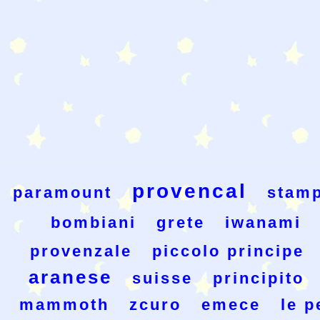
provencal
paramount
stamp
bombiani
grete
iwanami
provenzale
piccolo principe
aranese
suisse
principito
mammoth
zcuro
emece
le p