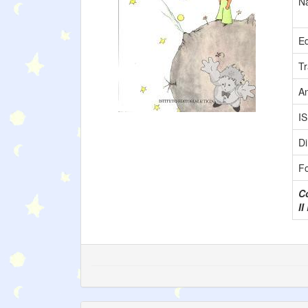
N
Ed
Tr
A
I
Di
F
Co
II