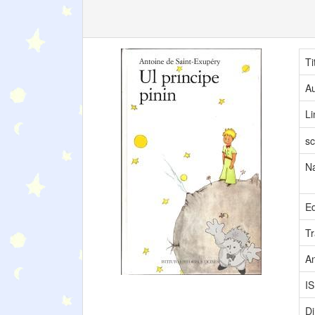
Ti
Au
L
sc
N
Ed
Tr
A
I
Di