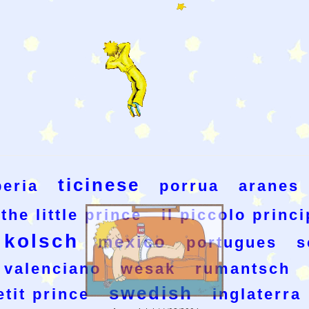
ticinese
eria
porrua
aranes
the little prince
il piccolo princ
kolsch
mexico
portugues
s
valenciano
wesak
rumantsch
swedish
etit prince
inglaterra