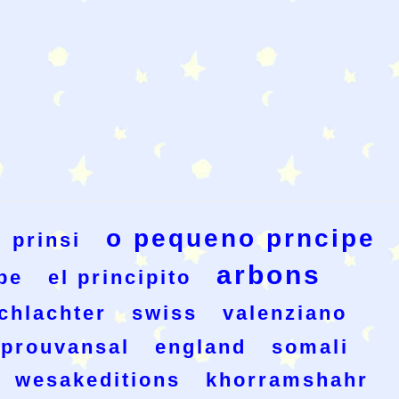
o pequeno prncipe
prinsi
arbons
ipe
el principito
chlachter
swiss
valenziano
prouvansal
england
somali
wesakeditions
khorramshahr