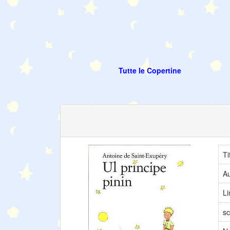
Tutte le Copertine
Ti
Au
L
sc