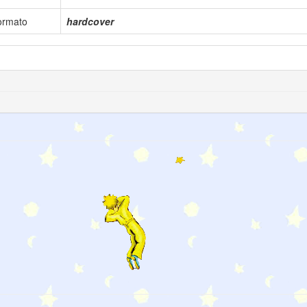
ormato
hardcover