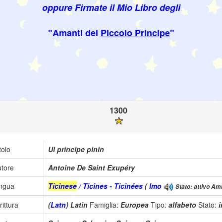
oppure Firmate il Mio Libro degli
"Amanti del
Piccolo Principe
"
1300
tolo
Ul principe pinin
tore
Antoine De Saint Exupéry
ingua
Ticinese
/ Ticines - Ticinées
(
lmo
Stato: attivo Amb
rittura
(
Latn
) Latin
Famiglia:
Europea
Tipo:
alfabeto
Stato: