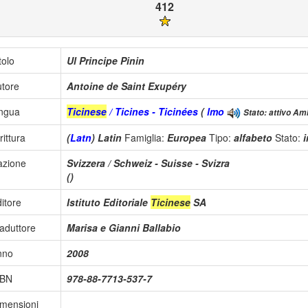
412
tolo
Ul Principe Pinin
tore
Antoine de Saint Exupéry
ingua
Ticinese
/ Ticines - Ticinées
(
lmo
Stato: attivo Amb
rittura
(
Latn
) Latin
Famiglia:
Europea
Tipo:
alfabeto
Stato:
azione
Svizzera / Schweiz - Suisse - Svizra
()
itore
Istituto Editoriale
Ticinese
SA
aduttore
Marisa e Gianni Ballabio
nno
2008
SBN
978-88-7713-537-7
mensioni