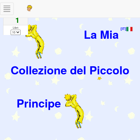
Toggle
Pagine
navigation
1
Libri:
La Mia
[IT]
Collezione del Piccolo
Principe