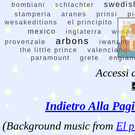
swedis
bombiani
schlachter
stamperia
aranes
prinsi
pi
wesakeditions
el principito
swi
mexico
inglaterra
wesak
arbons
provenzale
iwanami
the little prince
valenciano
paramount
grete
englan
Accessi 
Indietro Alla Pag
(
Background music from
El p