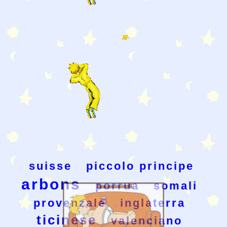
suisse
piccolo principe
arbons
porrua
somali
provenzale
inglaterra
ticinese
valenciano